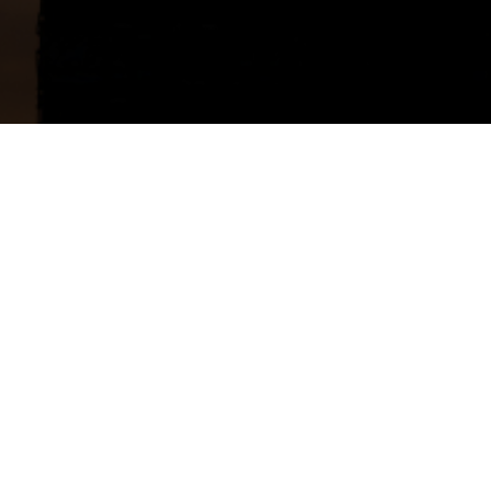
SÃO PAULO MAIS PERTO
APLICATIVO DE TURISMO
Receba todas as novidades do programa
em seu e-mail com a nossa Newsletter!